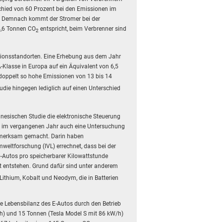
chied von 60 Prozent bei den Emissionen im
. Demnach kommt der Stromer bei der
4,6 Tonnen CO
entspricht, beim Verbrenner sind
2
tionsstandorten. Eine Erhebung aus dem Jahr
-Klasse in Europa auf ein Äquivalent von 6,5
 doppelt so hohe Emissionen von 13 bis 14
udie hingegen lediglich auf einen Unterschied
inesischen Studie die elektronische Steuerung
at im vergangenen Jahr auch eine Untersuchung
fmerksam gemacht. Darin haben
weltforschung (IVL) errechnet, dass bei der
ro-Autos pro speicherbarer Kilowattstunde
t entstehen. Grund dafür sind unter anderem
Lithium, Kobalt und Neodym, die in Batterien
 Lebensbilanz des E-Autos durch den Betrieb
/h) und 15 Tonnen (Tesla Model S mit 86 kW/h)