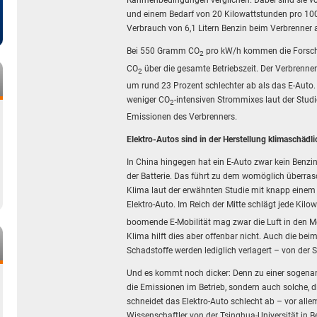
Rahmenbedingungen verglichen. Dabei sind sie v
und einem Bedarf von 20 Kilowattstunden pro 10
Verbrauch von 6,1 Litern Benzin beim Verbrenner
Bei 550 Gramm CO
pro kW/h kommen die Forsche
2
CO
über die gesamte Betriebszeit. Der Verbrenne
2
um rund 23 Prozent schlechter ab als das E-Auto
weniger CO
-intensiven Strommixes laut der Studi
2
Emissionen des Verbrenners.
Elektro-Autos sind in der Herstellung klimaschädli
In China hingegen hat ein E-Auto zwar kein Benzin
der Batterie. Das führt zu dem womöglich überra
Klima laut der erwähnten Studie mit knapp einem 
Elektro-Auto. Im Reich der Mitte schlägt jede Ki
boomende E-Mobilität mag zwar die Luft in den 
Klima hilft dies aber offenbar nicht. Auch die bei
Schadstoffe werden lediglich verlagert – von der 
Und es kommt noch dicker: Denn zu einer sogena
die Emissionen im Betrieb, sondern auch solche, d
schneidet das Elektro-Auto schlecht ab – vor alle
Wissenschaftler von der Tsinghua-Universität in Be