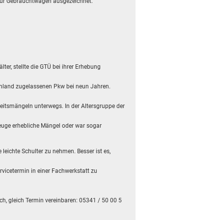
 für Gebrauchtwagen ausgezeichnet.
ter, stellte die GTÜ bei ihrer Erhebung
tschland zugelassenen Pkw bei neun Jahren.
heitsmängeln unterwegs. In der Altersgruppe der
zeuge erhebliche Mängel oder war sogar
 leichte Schulter zu nehmen. Besser ist es,
vicetermin in einer Fachwerkstatt zu
ch, gleich Termin vereinbaren: 05341 / 50 00 5