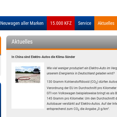
 Neuwagen aller Marken
15.000 KFZ
Service
Aktuelles
Aktuelles
In China sind Elektro-Autos die Klima-Sünder
Wie viel weniger produziert ein Elektro-Auto im Ver
unserem Energiemix in Deutschland geladen wird?
130 Gramm Kohlenstoffdioxid (CO
) dürfen Auto
2
Verordnung der EU im Durchschnitt pro Kilometer fr
GTI von Volkswagen beispielsweise bringt es als 
145 Gramm pro Kilometer. Um den Durchschnitt de
Autobauer verstärkt auf Elektro-Autos. Auf der Int
entsprechend zum CO
die Angabe „0 g/km“.
2