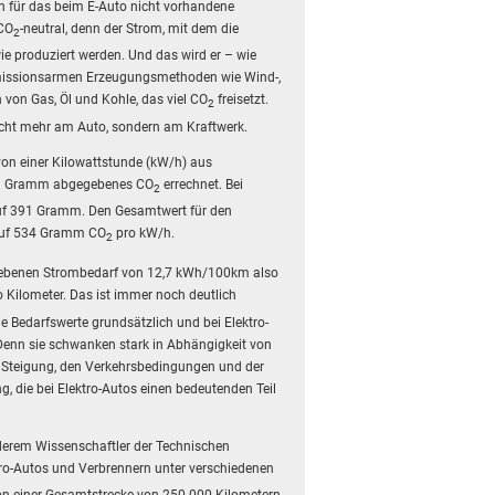
ein für das beim E-Auto nicht vorhandene
 CO
-neutral, denn der Strom, mit dem die
2
ie produziert werden. Und das wird er – wie
 emissionsarmen Erzeugungsmethoden wie Wind-,
 von Gas, Öl und Kohle, das viel CO
freisetzt.
2
 nicht mehr am Auto, sondern am Kraftwerk.
on einer Kilowattstunde (kW/h) aus
51 Gramm abgegebenes CO
errechnet. Bei
2
uf 391 Gramm. Den Gesamtwert für den
 auf 534 Gramm CO
pro kW/h.
2
gebenen Strombedarf von 12,7 kWh/100km also
 Kilometer. Das ist immer noch deutlich
he Bedarfswerte grundsätzlich und bei Elektro-
Denn sie schwanken stark in Abhängigkeit von
er Steigung, den Verkehrsbedingungen und der
, die bei Elektro-Autos einen bedeutenden Teil
derem Wissenschaftler der Technischen
ro-Autos und Verbrennern unter verschiedenen