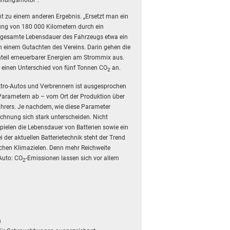
mt zu einem anderen Ergebnis. „Ersetzt man ein
tung von 180 000 Kilometern durch ein
ie gesamte Lebensdauer des Fahrzeugs etwa ein
 in einem Gutachten des Vereins. Darin gehen die
nteil erneuerbarer Energien am Strommix aus.
r einen Unterschied von fünf Tonnen CO
an.
2
lektro-Autos und Verbrennern ist ausgesprochen
arametern ab – vom Ort der Produktion über
Fahrers. Je nachdem, wie diese Parameter
chnung sich stark unterscheiden. Nicht
spielen die Lebensdauer von Batterien sowie ein
ei der aktuellen Batterietechnik steht der Trend
schen Klimazielen. Denn mehr Reichweite
-Auto: CO
-Emissionen lassen sich vor allem
2
h