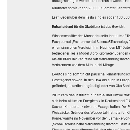
draufgeschlagen werden. Der bereits erwähnte Go
Kilometer somit knapp 28 000 Kilometer Fahrtstr
Leaf. Gegenüber dem Tesla sind es sogar 100 000 
Entscheidend für die Ökobilanz ist das Gewicht
Wissenschaftler des Massachusetts Institute of T
Fachjournal „Environmental Science&Technology“
einen sinnvollen Vergleich hin. Nach den MIT-Date
betriebener Tesla Model S pro Kilometer über den
als ein BMW der 7er Reihe mit Verbrennungsmotor.
Verbrennern wie dem Mitsubishi Mirage.
E-Autos sind somit nicht pauschal klimafreundlic
Gesetzgeber sowohl in den USA als auch in Europ
gefördert, steuerlich begünstigt oder von Öko-Sankt
2012 kam das Institut für Energie- und Umweltfor
sich beim aktuellen Energiemix in Deutschland E
Sachen Klimabilanz etwa die Waage halten. Der P
Weizsäcker, Gründer des Wuppertal-Instituts für K
Rome, warnte im November vor den Jamaika-Son
„Schnellschuss beim Verbrennungsmotor“. Beim a
Elektroauto „eher klimaschädlicher als der Verbr