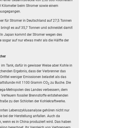
on einer Gesamtstrecke von 250 000 Kilometern
0 Kilometer beim Stromer sowie einem
 ausgegangen.
r für Stromer in Deutschland auf 27,5 Tonnen
r bringt es auf 35,7 Tonnen und schneidet damit
. In Japan kommt der Stromer wegen des
e sogar auf nur etwas mehr als die Hälfte der
cher
 im Tank, dafür in gewisser Weise aber Kohle in
schenden Ergebnis, dass der Verbrenner das
Drittel weniger Emissionen belastet als das
lowattstunde mit 1100 Gramm CO
zu Buche. Die
2
Mega-Metropolen des Landes verbessern, dem
m Verfeuern fossiler Brennstoffe entstehenden
Straße zu den Schloten der Kohlekraftwerke.
nnten Lebenszyklusanalyse gehören nicht nur
ie bei der Herstellung anfallen. Auch da
m, wenn es in China produziert wird. Das haben
ijing berechnet. Ihr Vergleich von Verbrennern