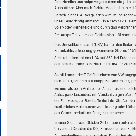
Eine ziemlich unsinnige Angabe, denn sie gilt all
Auspuffrohr. Aber auch Elektro-Mobilität ist nicht
Batterie eines E-Autos geladen wird, muss irgendw
unser Leser richtig anmerkt – in einem Mix aus
Solar- oder Kernenergie und durch das Verbrennen
Der Auspuff sitzt bei der Elektro-Mobilität somit
Das Umweltbundesamt (UBA) hat für den Bedarf v
Braunkohleverfeuerung gewonnenen Stroms 11
Steinkohle kommt das UBA auf 863, bei Erdgas a
deutschen Strommix beziffert das UBA für 2015
Somit kommt der E-Golf bei einem von VW ange
nicht auf 0, sondern auf knapp 68 Gramm CO
pro
2
weniger als beim Verbrenner. Allerdings sind solc
Autos ganz besonders mit Vorsicht zu genießen. 
der Fahrweise, der Beschaffenheit der Straßen, d
zusätzlichen Verbraucher wie Heizung oder Lüftung
des Gesamtbedarfs an Energie ausmachen.
In einer Studie vom Oktober 2017 haben unter an
Universität Dresden die CO
-Emissionen von Elekt
2