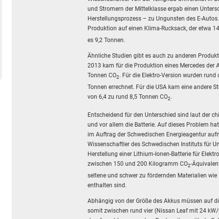
und Stromern der Mittelklasse ergab einen Unters
Herstellungsprozess – zu Ungunsten des E-Autos
Produktion auf einen Klima-Rucksack, der etwa 1
es 9,2 Tonnen.
Ähnliche Studien gibt es auch zu anderen Produk
2013 kam für die Produktion eines Mercedes der A
Tonnen CO
. Für die Elektro-Version wurden rund
2
Tonnen errechnet. Für die USA kam eine andere St
von 6,4 zu rund 8,5 Tonnen CO
.
2
Entscheidend für den Unterschied sind laut der ch
und vor allem die Batterie. Auf dieses Problem h
im Auftrag der Schwedischen Energieagentur au
Wissenschaftler des Schwedischen Instituts für Um
Herstellung einer Lithium-Ionen-Batterie für Elekt
zwischen 150 und 200 Kilogramm CO
-Äquivalen
2
seltene und schwer zu fördernden Materialien wie 
enthalten sind.
Abhängig von der Größe des Akkus müssen auf die
somit zwischen rund vier (Nissan Leaf mit 24 kW