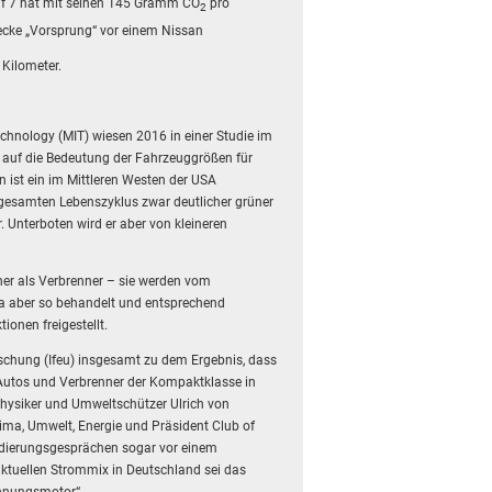
lf 7 hat mit seinen 145 Gramm CO
pro
2
ecke „Vorsprung“ vor einem Nissan
Kilometer.
echnology (MIT) wiesen 2016 in einer Studie im
 auf die Bedeutung der Fahrzeuggrößen für
n ist ein im Mittleren Westen der USA
 gesamten Lebenszyklus zwar deutlicher grüner
 Unterboten wird er aber von kleineren
her als Verbrenner – sie werden vom
a aber so behandelt und entsprechend
ionen freigestellt.
schung (Ifeu) insgesamt zu dem Ergebnis, dass
-Autos und Verbrenner der Kompaktklasse in
hysiker und Umweltschützer Ulrich von
lima, Umwelt, Energie und Präsident Club of
dierungsgesprächen sogar vor einem
ktuellen Strommix in Deutschland sei das
ennungsmotor“.