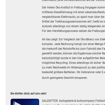
Der Verein Öko-Institut in Freiburg hingegen kom
mittleres Dieselfahrzeug mit einer Lebenslaufleis
vergleichbares Elektroauto, so spart man über d
Drittel der Treibhausgasemissionen ein“, heißt es
Autoren allerdings von einem stetig steigenden A
Für den Herstellungsprozess setzen die Freiburge
All das zeigt: Ein Vergleich der Öko-Bilanz von E
komplex. Jede Rechnung hängt von einer Menge P
die Herkunft der Rohstoffe bis zum Fahrstil des 
gewählt werden, können die Ergebnisse solcher Re
berücksichtigt wurde in den hier aufgeführten Bei
mögliches Recycling. Eines allerdings ist sicher: B
zu mehr Reichweite im Widerspruch zu den politi
bedeutet größere Batterien. Ob Verbrenner oder E
durch geringeres Gewicht einsparen.
Sie dürfen stolz auf uns sein!
SALZGITTER. Autogalerie & Autocompany Födisc