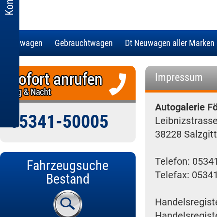
Neuwagen
Gebrauchtwagen
Dt Neuwagen aller Marken
Impressum
Autogalerie F
05341-50005
Leibnizstrass
38228 Salzgitt
Telefon: 0534
Fahrzeugsuche
Telefax: 0534
Bestand
Handelsregist
Handelsregist