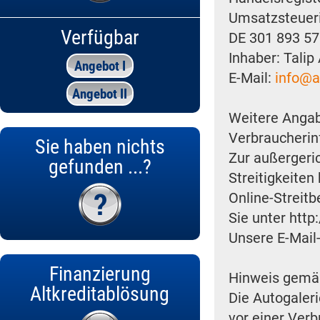
Umsatzsteuer
Verfügbar
DE 301 893 5
Inhaber: Tali
Angebot I
E-Mail:
info@a
Angebot II
Weitere Anga
Verbraucherin
Sie haben nichts
Zur außergeric
gefunden ...?
Streitigkeiten
Online-Streitb
Sie unter htt
Unsere E-Mail
Finanzierung
Hinweis gemäß
Altkreditablösung
Die Autogaleri
vor einer Ver