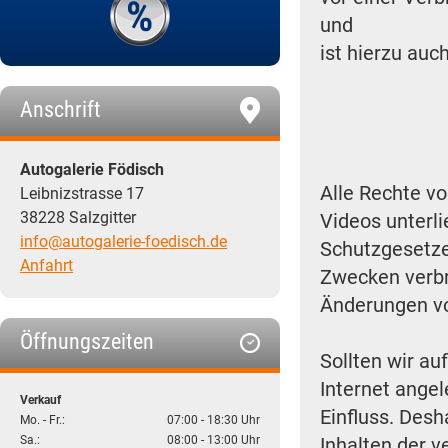
und
ist hierzu auch
Anschrift
Autogalerie Födisch
Alle Rechte vo
Leibnizstrasse 17
38228 Salzgitter
Videos unterl
info@autogalerie-foedisch.de
Schutzgesetze.
Anfahrt
Zwecken verbr
Änderungen vo
Öffnungszeiten
Sollten wir a
Internet angel
Verkauf
Einfluss. Desh
Mo. - Fr.:
07:00 - 18:30 Uhr
Sa.:
08:00 - 13:00 Uhr
Inhalten der v