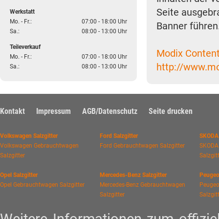
Seite ausgebra
Werkstatt
Mo. - Fr.:
07:00 - 18:00 Uhr
Banner führen
Sa.:
08:00 - 13:00 Uhr
Teileverkauf
Modix Conten
Mo. - Fr.:
07:00 - 18:00 Uhr
http://www.mo
Sa.:
08:00 - 13:00 Uhr
Kontakt
Impressum
AGB/Datenschutz
Seite drucken
Volkswagen Salzgitter
Ford Salzgitter
SKODA 
Volkswagen Gebrauchtwagen
Ford Gebrauchtwagen Salzgitter
SKODA
Salzgitter
Salzgit
Opel Salzgitter
Mercedes-Benz Salzgitter
Peugeot
Opel Gebrauchtwagen Salzgitter
Mercedes-Benz Gebrauchtwagen
Peugeo
Salzgitter
Salzgit