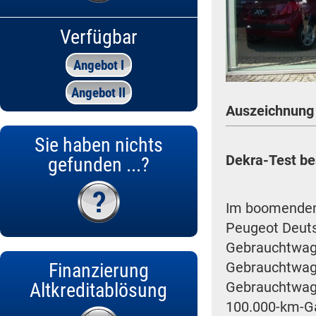
Verfügbar
Angebot I
Angebot II
Auszeichnung f
Sie haben nichts
Dekra-Test be
gefunden ...?
Im boomenden
Peugeot Deutsc
Gebrauchtwage
Finanzierung
Gebrauchtwage
Altkreditablösung
Gebrauchtwage
100.000-km-Ga