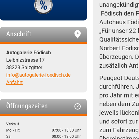
unangekündigt
Födisch den P
Autohaus Födis
„Für unser 22
Anschrift
Qualitätssich
Norbert Födis
Autogalerie Födisch
überzeugen. D
Leibnizstrasse 17
zusätzlich Antr
38228 Salzgitter
info@autogalerie-foedisch.de
Peugeot Deuts
Anfahrt
durchführen. 
pro Jahr mit e
neben dem Zus
Öffnungszeiten
jeweils lücken
und sofort zur
Verkauf
zum Fahrzeug 
Mo. - Fr.:
07:00 - 18:30 Uhr
Sa.:
08:00 - 13:00 Uhr
übereinstimme