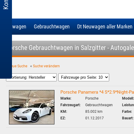
Neuwagen
Gebrauchtwagen
Dt Neuwagen aller Marken
Porsche Gebrauchtwagen in Salzgitter - Autogale
«
neue Suche
«
Suche verändern
Porsche Panamera *4 S*2.9*Night-
Marke:
Porsche
Modell:
Fahrzeugart:
Gebrauchtwagen
Leistun
KM:
85.002 km
Farbe:
EZ:
01.12.2017
Bauart: