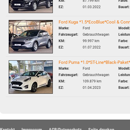
KM:
87.199 km
Farbe:
EZ:
01.03.2022
Bauart:
Ford Kuga *1.5*EcoBlue*Cool & Con
Marke:
Ford
Modell:
Fahrzeugart:
Gebrauchtwagen
Leistun
KM:
99.997 km
Farbe:
EZ:
01.07.2022
Bauart:
Ford Puma *1.0*ST-Line*Black-Pak
Marke:
Ford
Modell:
Fahrzeugart:
Gebrauchtwagen
Leistun
KM:
109.879 km
Farbe:
EZ:
01.04.2023
Bauart:
Kontakt
Impressum
AGB/Datenschutz
Seite drucken