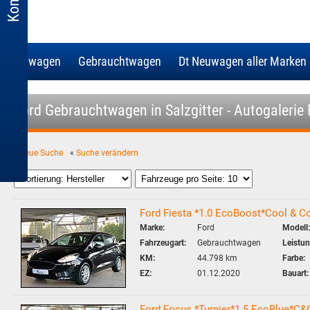
Neuwagen
Gebrauchtwagen
Dt Neuwagen aller Marken
Ford Gebrauchtwagen in Salzgitter - Autogalerie
«
neue Suche
«
Suche verändern
Ford Fiesta *1.0 EcoBoost*Cool & C
Marke:
Ford
Modell:
Fahrzeugart:
Gebrauchtwagen
Leistun
KM:
44.798 km
Farbe:
EZ:
01.12.2020
Bauart:
Ford Focus *Turnier*1.5 EcoBlue