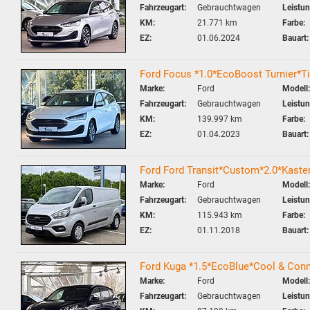
Fahrzeugart:
Gebrauchtwagen
Leistun
KM:
21.771 km
Farbe:
EZ:
01.06.2024
Bauart:
Ford Focus *1.0*EcoBoost Turnier*Ti
Marke:
Ford
Modell:
Fahrzeugart:
Gebrauchtwagen
Leistun
KM:
139.997 km
Farbe:
EZ:
01.04.2023
Bauart:
Ford Ford Transit*Custom*2.0*Kas
Marke:
Ford
Modell:
Fahrzeugart:
Gebrauchtwagen
Leistun
KM:
115.943 km
Farbe:
EZ:
01.11.2018
Bauart:
Ford Kuga *1.5*EcoBlue*Cool & Co
Marke:
Ford
Modell:
Fahrzeugart:
Gebrauchtwagen
Leistun