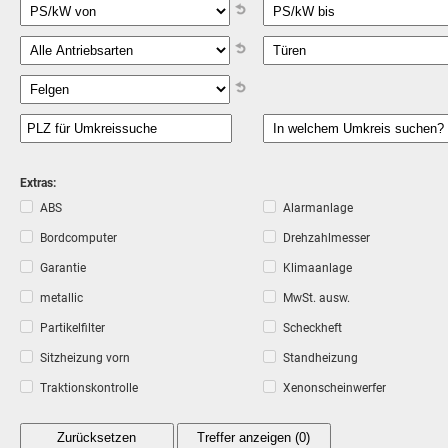
Extras:
ABS
Alarmanlage
Bordcomputer
Drehzahlmesser
Garantie
Klimaanlage
metallic
MwSt. ausw.
Partikelfilter
Scheckheft
Sitzheizung vorn
Standheizung
Traktionskontrolle
Xenonscheinwerfer